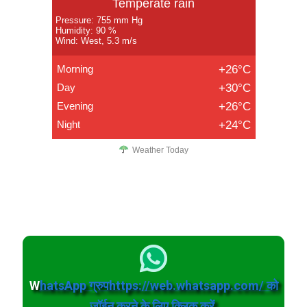
Temperate rain
Pressure: 755 mm Hg
Humidity: 90 %
Wind: West, 5.3 m/s
Morning
+26°C
Day
+30°C
Evening
+26°C
Night
+24°C
Weather Today
W
hatsApp ग्रुपhttps://web.whatsapp.com/ को
जॉईन करने के लिए क्लिक करें.