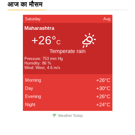
आज का मौसम
Saturday
Aug
Maharashtra
+26°
C
Temperate rain
Pressure: 753 mm Hg
Humidity: 86 %
Wind: West, 4.6 m/s
Morning
+26°C
Day
+30°C
Evening
+26°C
Night
+24°C
Weather Today