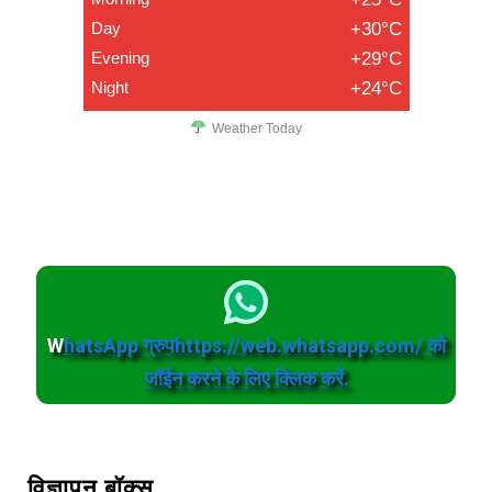
Day
+30°C
Evening
+29°C
Night
+24°C
Weather Today
W
hatsApp ग्रुपhttps://web.whatsapp.com/ को
जॉईन करने के लिए क्लिक करें.
विज्ञापन बॉक्स