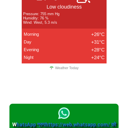
Low cloudiness
Pressure: 755 mm Hg
Humidity: 76 %
Wind: West, 5.3 m/s
Morning
+26°C
Day
+31°C
Evening
+28°C
Night
+24°C
Weather Today
W
hatsApp ग्रुपhttps://web.whatsapp.com/ को