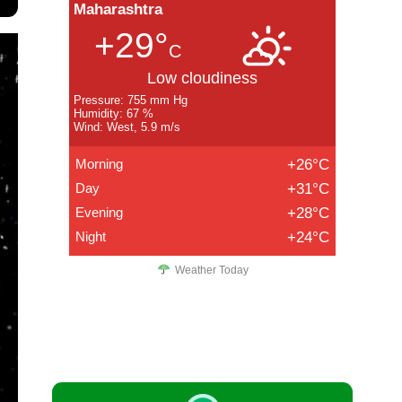
Maharashtra
+29°
C
Low cloudiness
Pressure: 755 mm Hg
Humidity: 67 %
Wind: West, 5.9 m/s
Morning
+26°C
Day
+31°C
Evening
+28°C
Night
+24°C
Weather Today