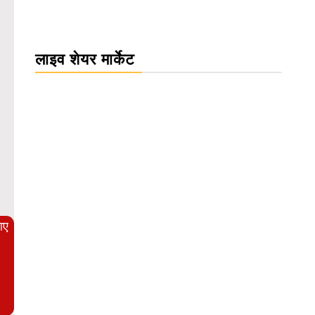
लाइव शेयर मार्केट
WordPress Carousel Trial Version
आए