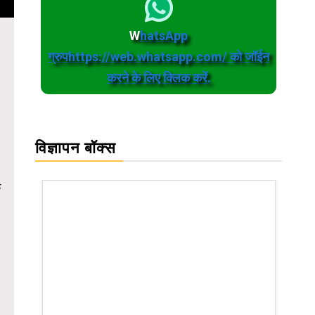
W
hatsApp
ग्रुपhttps://web.whatsapp.com/ को जॉईन
करने के लिए क्लिक करें.
विज्ञापन बॉक्स
े