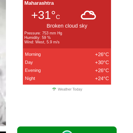
Maharashtra
+31°
C
Broken cloud sky
Pressure: 753 mm Hg
Humidity: 59 %
Wind: West, 5.9 m/s
Morning
+26°C
Day
+30°C
Evening
+26°C
Night
+24°C
Weather Today