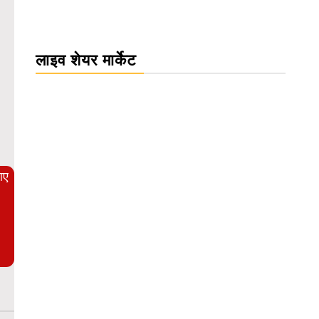
लाइव शेयर मार्केट
rdPress Carousel Trial Version
आए