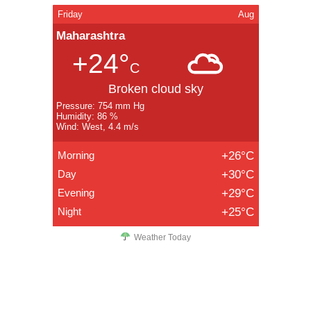
Friday
Aug
Maharashtra
+24°
C
Broken cloud sky
Pressure: 754 mm Hg
Humidity: 86 %
Wind: West, 4.4 m/s
Morning
+26°C
Day
+30°C
Evening
+29°C
Night
+25°C
Weather Today