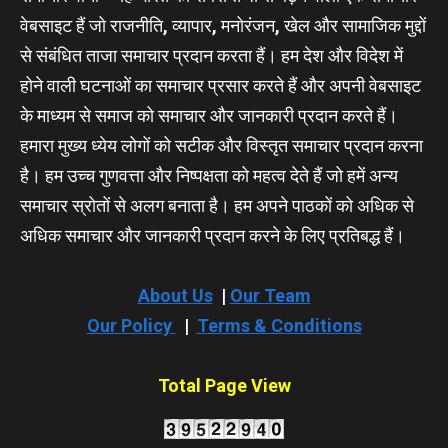
APPLY ONLINE NOW
Copyright © All rights reserved for Samachar Wani
|
The India News
by
Newsreach
.