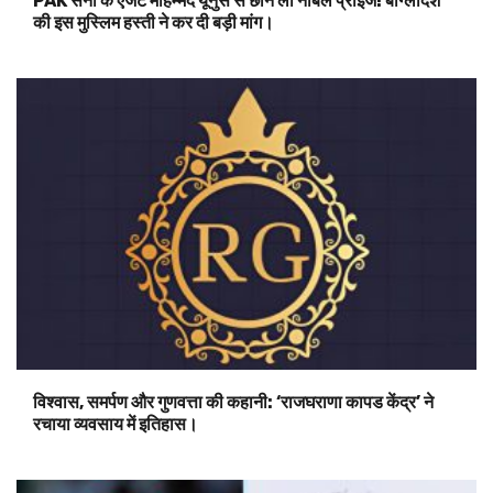
14 साल के वैभव सूर्यवंशी की उम्र में बदलाव? विजेंदर सिंह की पोस्ट से
हलचल मची; उन्होंने कहा, ‘इन दिनों क्रिकेट में….’