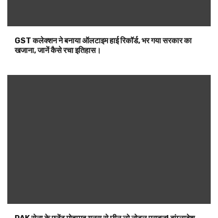
PAK सेना के एजेंट मोहम्मद यूनुस से छीन लो नोबल प्राइज! बांग्लादेश
की इस मुस्लिम हस्ती ने कर दी बड़ी मांग।
विश्वास, समर्पण और गुणवत्ता की कहानी: ‘राजघराणा कापड केंद्र’ ने
रचाया व्यवसाय में इतिहास।