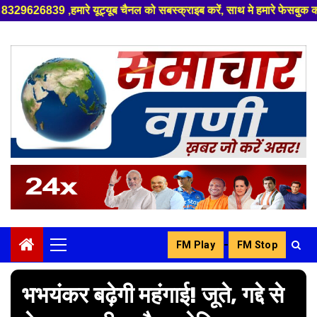
यूट्यूब चैनल को सबस्क्राइब करें, साथ मे हमारे फेसबुक को लाइक जरूर करें ,
Skip
to
content
-
FM Play
FM Stop
Primary
Menu
भभयंकर बढ़ेगी महंगाई! जूते, गद्दे से