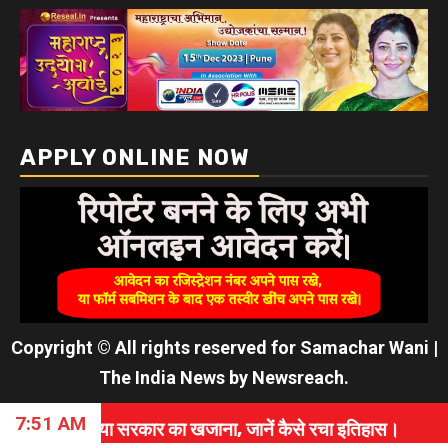
7:51 AM
गया सरकार का खजाना, जानें कैसे रचा इतिहास।
⇝ PAK सेन