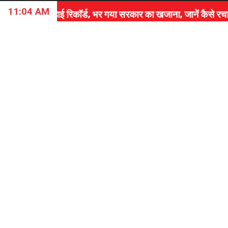
11:04 AM
 रिकॉर्ड, भर गया सरकार का खजाना, जानें कैसे रचा इतिहास।