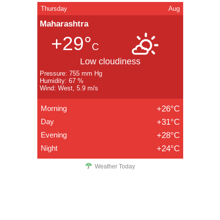
Thursday
Aug
Maharashtra
+29°
C
Low cloudiness
Pressure: 755 mm Hg
Humidity: 67 %
Wind: West, 5.9 m/s
Morning
+26°C
Day
+31°C
Evening
+28°C
Night
+24°C
Weather Today