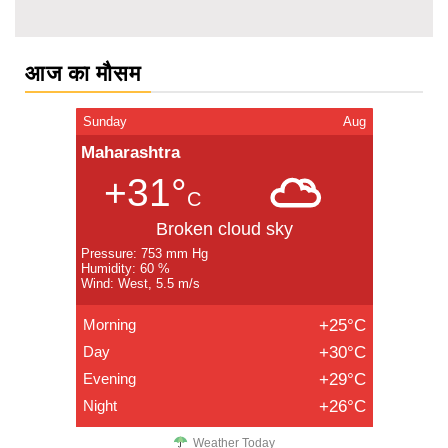
आज का मौसम
Sunday
Aug
Maharashtra
+31°
C
Broken cloud sky
Pressure: 753 mm Hg
Humidity: 60 %
Wind: West, 5.5 m/s
Morning
+25°C
Day
+30°C
Evening
+29°C
Night
+26°C
Weather Today