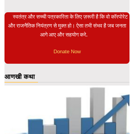
स्वतंत्र और सच्ची पत्रकारिता के लिए ज़रूरी है कि वो कॉरपोरेट
और राजनैतिक नियंत्रण से मुक्त हो। ऐसा तभी संभव है जब जनता
आगे आए और सहयोग करे.
Donate Now
आणखी कथा