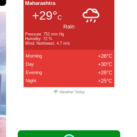
Maharashtra
+29°
C
Rain
Pressure: 752 mm Hg
Humidity: 72 %
Wind: Northwest, 4.7 m/s
Morning
+26°C
Day
+30°C
Evening
+26°C
Night
+25°C
Weather Today