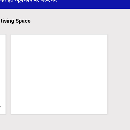
tising Space
n