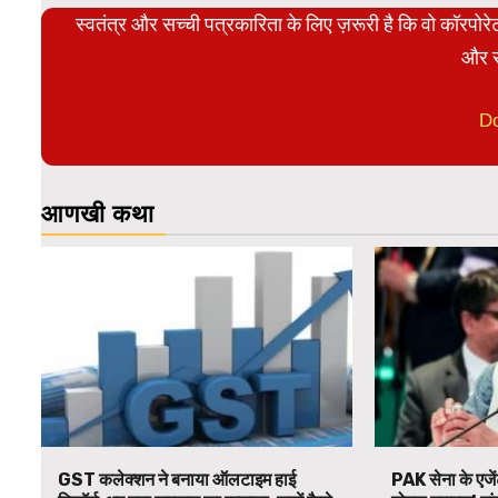
स्वतंत्र और सच्ची पत्रकारिता के लिए ज़रूरी है कि वो कॉरपो
और स
D
आणखी कथा
GST कलेक्शन ने बनाया ऑलटाइम हाई
PAK सेना के एजें