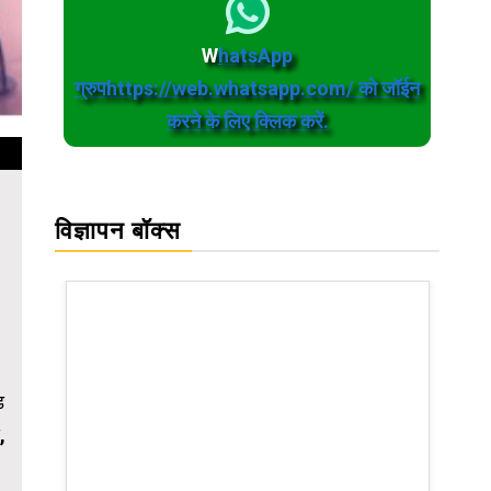
W
hatsApp
ग्रुपhttps://web.whatsapp.com/ को जॉईन
करने के लिए क्लिक करें.
विज्ञापन बॉक्स
ड
,