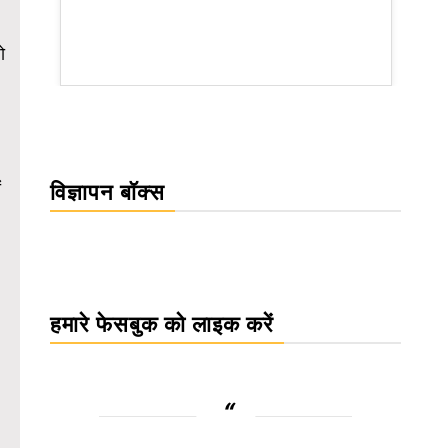
ो
WordPress Carousel Trial Version
ं
विज्ञापन बॉक्स
हमारे फेसबुक को लाइक करें