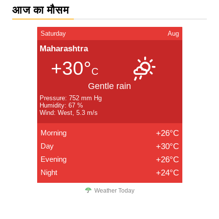
आज का मौसम
Saturday
Aug
Maharashtra
+30°
C
Gentle rain
Pressure: 752 mm Hg
Humidity: 67 %
Wind: West, 5.3 m/s
Morning
+26°C
Day
+30°C
Evening
+26°C
Night
+24°C
Weather Today