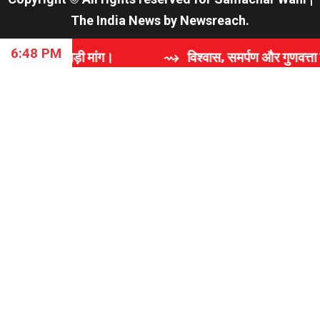
The India News
by
Newsreach
.
6:48 PM
़ी मांग।
⇝ विश्वास, समर्पण और गुणवत्ता की कहानी: 'राजघर