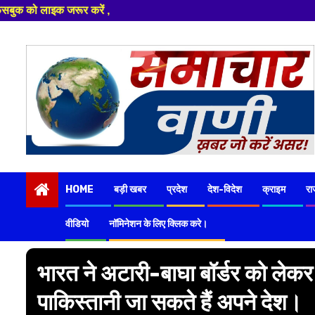
Skip
to
content
HOME
बड़ी खबर
प्रदेश
देश-विदेश
क्राइम
रा
वीडियो
नॉमिनेशन के लिए क्लिक करे।
भारत ने अटारी-बाघा बॉर्डर को ले
पाकिस्तानी जा सकते हैं अपने देश।