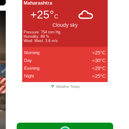
Maharashtra
+25°
C
Cloudy sky
Pressure: 754 mm Hg
Humidity: 89 %
Wind: West, 3.6 m/s
Morning
+25°C
Day
+30°C
Evening
+29°C
Night
+25°C
Weather Today