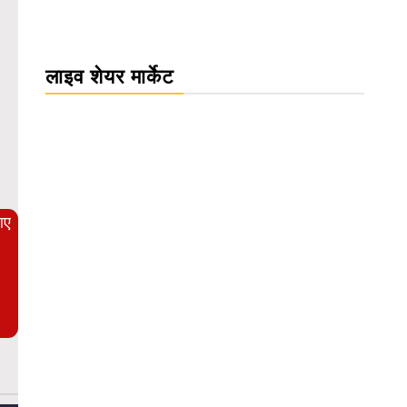
लाइव शेयर मार्केट
WordPress Carousel Trial Version
आए