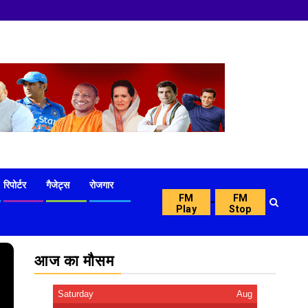
नमस्क
रिपोर्टर
गैजेट्स
रोजगार
FM
FM
-
Play
Stop
आज का मौसम
Saturday
Aug