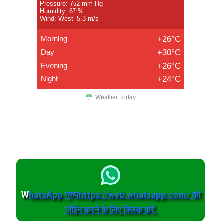
Pressure: 752 mm Hg
Humidity: 67 %
Wind: West, 5.3 m/s
Morning
+26°C
Day
+30°C
Evening
+26°C
Night
+24°C
Weather Today
W
hatsApp ग्रुपhttps://web.whatsapp.com/ को
जॉईन करने के लिए क्लिक करें.