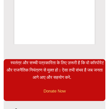
rsion
स्वतंत्र और सच्ची पत्रकारिता के लिए ज़रूरी है कि वो कॉरपोरेट
और राजनैतिक नियंत्रण से मुक्त हो। ऐसा तभी संभव है जब जनता
आगे आए और सहयोग करे.
Donate Now