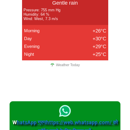
Gentle rain
Pressure: 755 mm Hg
Humidity: 64 %
Wind: West, 7.3 m/s
Morning
+26°C
Day
+30°C
Evening
+29°C
Night
+25°C
Weather Today
W
hatsApp ग्रुपhttps://web.whatsapp.com/ को