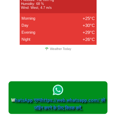
Humidity: 68 %
Wind: West, 4.7 m/s
Morning
+25°C
Day
+30°C
Evening
+29°C
Night
+26°C
Weather Today
W
hatsApp ग्रुपhttps://web.whatsapp.com/ को
जॉईन करने के लिए क्लिक करें.