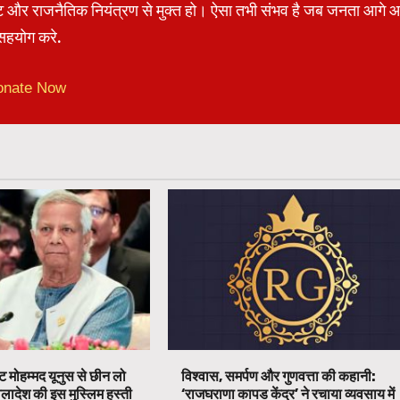
रेट और राजनैतिक नियंत्रण से मुक्त हो। ऐसा तभी संभव है जब जनता आगे 
हयोग करे.
onate Now
ट मोहम्मद यूनुस से छीन लो
विश्वास, समर्पण और गुणवत्ता की कहानी:
ग्लादेश की इस मुस्लिम हस्ती
‘राजघराणा कापड केंद्र’ ने रचाया व्यवसाय में