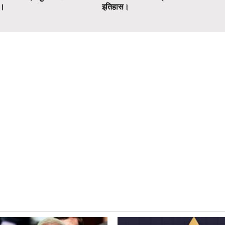
ग।
इतिहास।