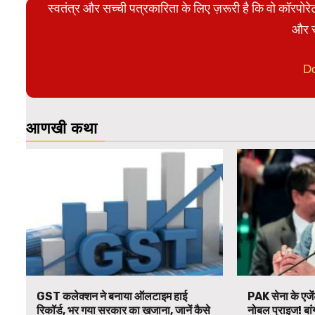
स्वतंत्र और सच्ची पत्रकारिता के लिए ज़रूरी है कि वो कॉरपो
और स
D
आणखी कथा
GST कलेक्शन ने बनाया ऑलटाइम हाई
PAK सेना के एजें
रिकॉर्ड, भर गया सरकार का खजाना, जानें कैसे
नोबल प्राइज! बां