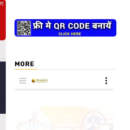
आए
MORE