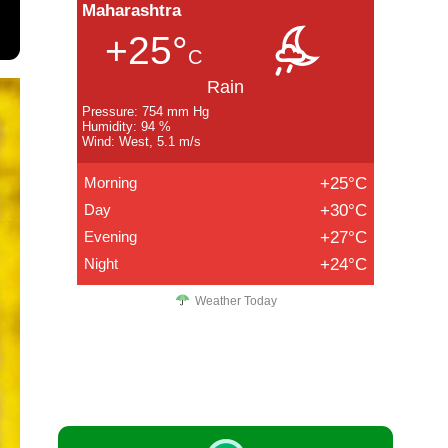
Maharashtra
+25°
C
Rain
Pressure: 754 mm Hg
Humidity: 94 %
Wind: West, 5.1 m/s
Morning
+25°C
Day
+30°C
Evening
+27°C
Night
+24°C
Weather Today