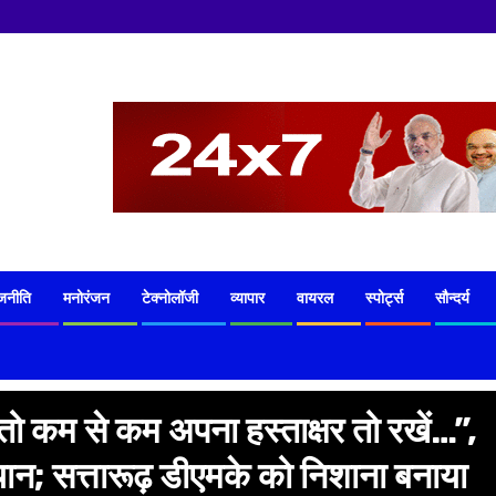
जनीति
मनोरंजन
टेक्नोलॉजी
व्यापार
वायरल
स्पोर्ट्स
सौन्दर्य
तो कम से कम अपना हस्ताक्षर तो रखें…”,
बयान; सत्तारूढ़ डीएमके को निशाना बनाया