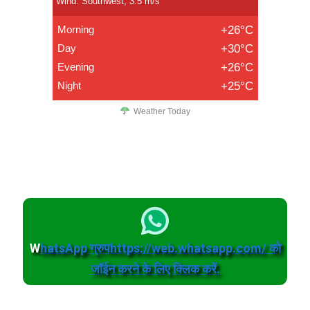
Wind: Southwest, 3.5 m/s
Morning
+26°C
Day
+30°C
Evening
+26°C
Night
+25°C
Weather Today
W
hatsApp ग्रुपhttps://web.whatsapp.com/ को
जॉईन करने के लिए क्लिक करें.