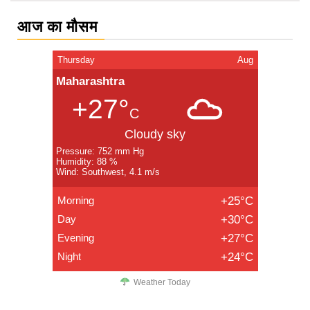
आज का मौसम
Thursday
Aug
Maharashtra
+27°
C
Cloudy sky
Pressure: 752 mm Hg
Humidity: 88 %
Wind: Southwest, 4.1 m/s
Morning
+25°C
Day
+30°C
Evening
+27°C
Night
+24°C
Weather Today