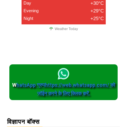
Day
+30°C
Evening
+29°C
Night
+25°C
Weather Today
W
hatsApp ग्रुपhttps://web.whatsapp.com/ को
जॉईन करने के लिए क्लिक करें.
विज्ञापन बॉक्स