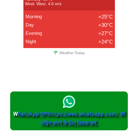
Wind: West, 4.6 m/s
Morning
+25°C
Day
+30°C
Evening
+27°C
Night
+24°C
Weather Today
W
hatsApp ग्रुपhttps://web.whatsapp.com/ को
जॉईन करने के लिए क्लिक करें.