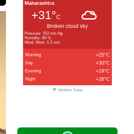
Maharashtra
+31°
C
Broken cloud sky
Pressure: 753 mm Hg
Humidity: 60 %
Wind: West, 5.5 m/s
Morning
+25°C
Day
+30°C
Evening
+29°C
Night
+26°C
Weather Today