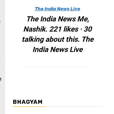
The India News Live
The India News Me,
र
Nashik. 221 likes · 30
talking about this. The
India News Live
े
BHAGYAM