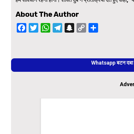
About The Author
Facebook
Twitter
WhatsApp
Telegram
Snapchat
Copy
Share
Link
Continue
Reading
Whatsapp बटन दबा कर
Adver