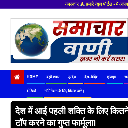
नमस्कार
हमारे न्यूज पोर्टल - मे आपका स्वागत हैं ,यहाँ आपको ह
Skip
to
content
HOME
बड़ी खबर
प्रदेश
देश-विदेश
क्राइम
रा
वीडियो
नॉमिनेशन के लिए क्लिक करे।
देश में आई पहली शक्ति के लिए कितने
टॉप करने का गुप्त फार्मूला!