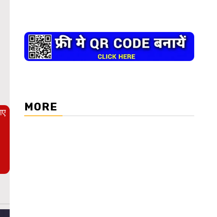
WordPress Carousel Trial Version
MORE
आए