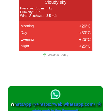
Cloudy sky
Pressure: 755 mm Hg
Humidity: 92 %
Wind: Southwest, 3.5 m/s
Morning
+26°C
Day
+30°C
Evening
+26°C
Night
+25°C
Weather Today
W
hatsApp ग्रुपhttps://web.whatsapp.com/ को