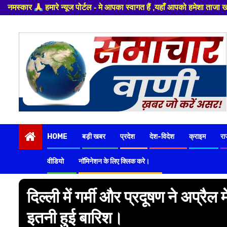
टल - मे आपका स्वागत हैं ,यहाँ आपको हमेशा ताजा खबरों से रूबरू कराया जाएगा , 
Skip
to
content
HOME
बड़ी खबर
प्रदेश
देश-विदेश
क्राइम
रा
वीडियो
नॉमिनेशन के लिए क्लिक करे।
दिल्ली में गर्मी और प्रदूषण ने अप्रैल 
इतनी हुई बारिश।