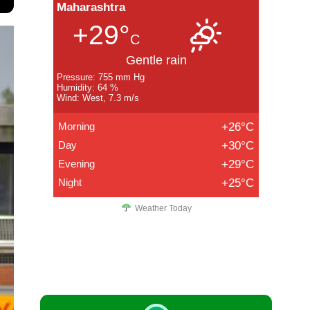
Maharashtra
+29°
C
Gentle rain
Pressure: 755 mm Hg
Humidity: 64 %
Wind: West, 7.3 m/s
Morning
+26°C
Day
+30°C
Evening
+29°C
Night
+25°C
Weather Today