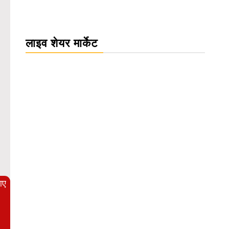
लाइव शेयर मार्केट
WordPress Carousel Trial Version
आए