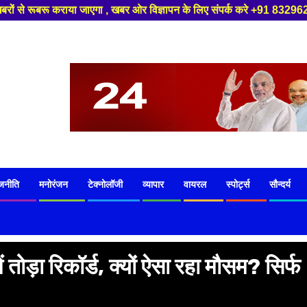
खबर ओर विज्ञापन के लिए संपर्क करे +91 8329626839 ,हमारे यूट्यूब चैनल को सब
जनीति
मनोरंजन
टेक्नोलॉजी
व्यापार
वायरल
स्पोर्ट्स
सौन्दर्य
में तोड़ा रिकॉर्ड, क्यों ऐसा रहा मौसम? सिर्फ