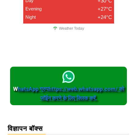
Day
+30°C
Evening
+27°C
Night
+24°C
Weather Today
W
hatsApp ग्रुपhttps://web.whatsapp.com/ को
जॉईन करने के लिए क्लिक करें.
विज्ञापन बॉक्स