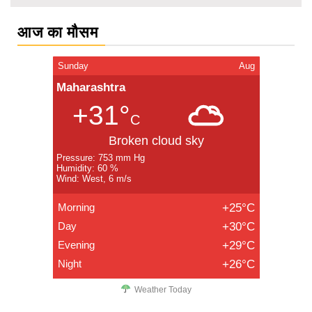
आज का मौसम
Sunday
Aug
Maharashtra
+31°
C
Broken cloud sky
Pressure: 753 mm Hg
Humidity: 60 %
Wind: West, 6 m/s
Morning
+25°C
Day
+30°C
Evening
+29°C
Night
+26°C
Weather Today