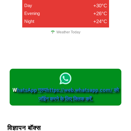
Day
+30°C
Evening
+26°C
Night
+24°C
Weather Today
W
hatsApp ग्रुपhttps://web.whatsapp.com/ को
जॉईन करने के लिए क्लिक करें.
विज्ञापन बॉक्स