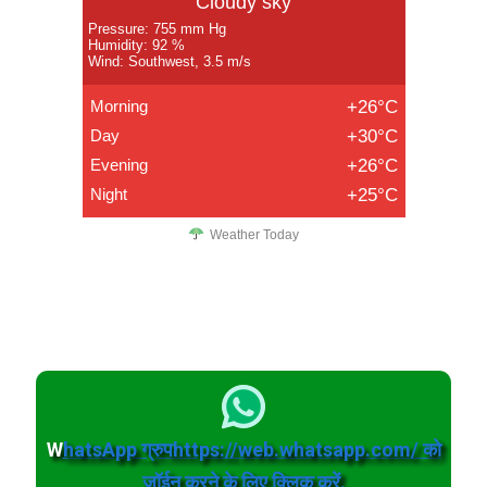
Cloudy sky
Pressure: 755 mm Hg
Humidity: 92 %
Wind: Southwest, 3.5 m/s
Morning
+26°C
Day
+30°C
Evening
+26°C
Night
+25°C
Weather Today
W
hatsApp ग्रुपhttps://web.whatsapp.com/ को
जॉईन करने के लिए क्लिक करें.