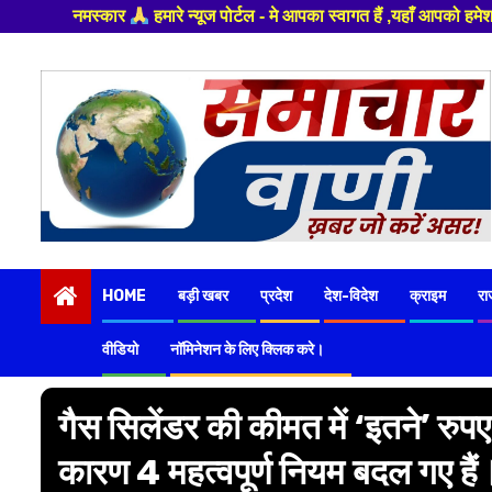
यूज पोर्टल - मे आपका स्वागत हैं ,यहाँ आपको हमेशा ताजा खबरों से रूबरू कराया
Skip
to
content
HOME
बड़ी खबर
प्रदेश
देश-विदेश
क्राइम
रा
वीडियो
नॉमिनेशन के लिए क्लिक करे।
गैस सिलेंडर की कीमत में ‘इतने’ रुपए क
कारण 4 महत्वपूर्ण नियम बदल गए हैं