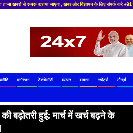
 जाएगा , खबर ओर विज्ञापन के लिए संपर्क करे +91 8329626839 ,हमारे यूट्यूब चै
जनीति
मनोरंजन
टेक्नोलॉजी
व्यापार
वायरल
स्पोर्ट्स
सौन्दर्य
ी बढ़ोतरी हुई; मार्च में खर्च बढ़ने के
।