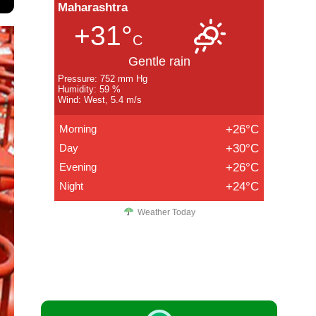
Maharashtra
+31°
C
Gentle rain
Pressure: 752 mm Hg
Humidity: 59 %
Wind: West, 5.4 m/s
Morning
+26°C
Day
+30°C
Evening
+26°C
Night
+24°C
Weather Today