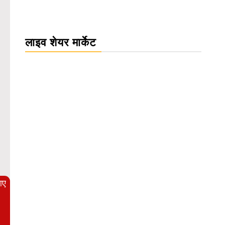
लाइव शेयर मार्केट
WordPress Carousel Trial Version
आए