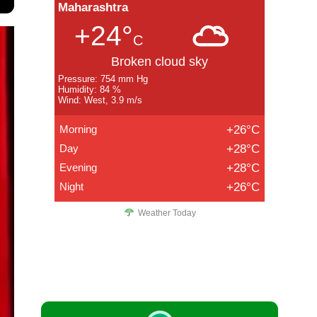
Maharashtra
+24°
C
Broken cloud sky
Pressure: 754 mm Hg
Humidity: 84 %
Wind: West, 3.9 m/s
Morning
+26°C
Day
+28°C
Evening
+28°C
Night
+26°C
Weather Today