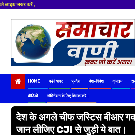
Skip
to
content
HOME
बड़ी खबर
प्रदेश
देश-विदेश
क्राइम
रा
वीडियो
नॉमिनेशन के लिए क्लिक करे।
देश के अगले चीफ जस्टिस बीआर गवई
जान लीजिए CJI से जुड़ी ये बात।