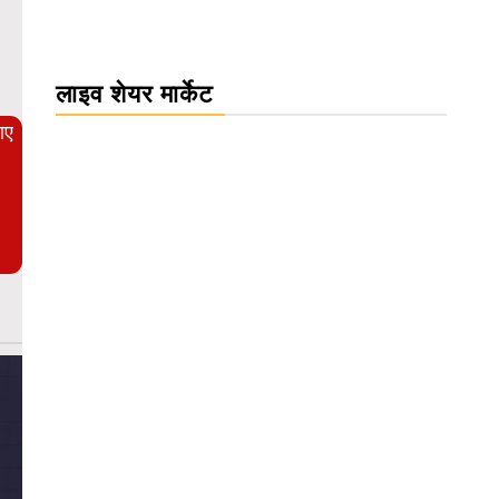
WordPress Carousel Trial Version
लाइव शेयर मार्केट
आए