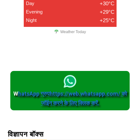
Day
+30°C
Evening
+29°C
Night
+25°C
Weather Today
W
hatsApp ग्रुपhttps://web.whatsapp.com/ को
जॉईन करने के लिए क्लिक करें.
विज्ञापन बॉक्स