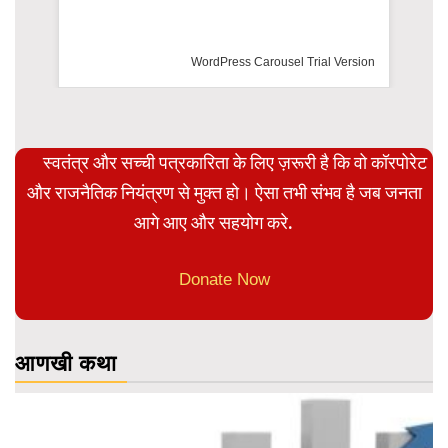
rsion
स्वतंत्र और सच्ची पत्रकारिता के लिए ज़रूरी है कि वो कॉरपोरेट
और राजनैतिक नियंत्रण से मुक्त हो। ऐसा तभी संभव है जब जनता
आगे आए और सहयोग करे.
Donate Now
आणखी कथा