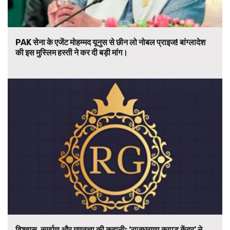
PAK सेना के एजेंट मोहम्मद यूनुस से छीन लो नोबल प्राइज! बांग्लादेश
की इस मुस्लिम हस्ती ने कर दी बड़ी मांग।
विश्वास, समर्पण और गुणवत्ता की कहानी: ‘राजघराणा कापड केंद्र’ ने