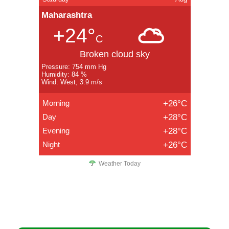
Maharashtra
+24°
C
Broken cloud sky
Pressure: 754 mm Hg
Humidity: 84 %
Wind: West, 3.9 m/s
Morning
+26°C
Day
+28°C
Evening
+28°C
Night
+26°C
Weather Today