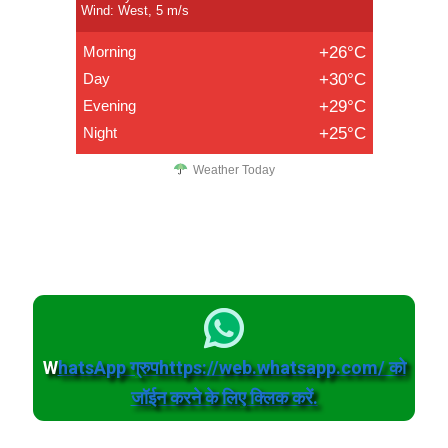
Wind: West, 5 m/s
Morning
+26°C
Day
+30°C
Evening
+29°C
Night
+25°C
Weather Today
W
hatsApp ग्रुपhttps://web.whatsapp.com/ को
जॉईन करने के लिए क्लिक करें.