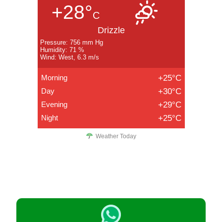
+28°
C
Drizzle
Pressure: 756 mm Hg
Humidity: 71 %
Wind: West, 6.3 m/s
Morning
+25°C
Day
+30°C
Evening
+29°C
Night
+25°C
Weather Today