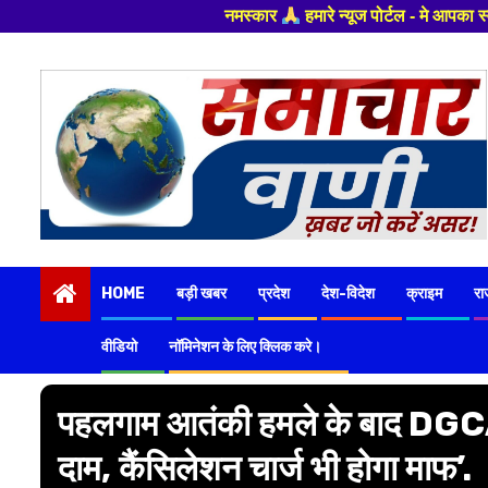
नमस्कार
हमारे न्यूज पोर्टल - मे आपका स्वागत हैं ,यहाँ आपको हमेश
Skip
to
content
HOME
बड़ी खबर
प्रदेश
देश-विदेश
क्राइम
रा
वीडियो
नॉमिनेशन के लिए क्लिक करे।
पहलगाम आतंकी हमले के बाद DGCA क
दाम, कैंसिलेशन चार्ज भी होगा माफ’.