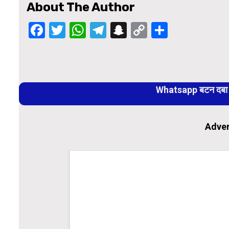
About The Author
Facebook
Twitter
WhatsApp
Telegram
Snapchat
Copy
Share
Link
Continue
Reading
Whatsapp बटन दबा कर
Adver