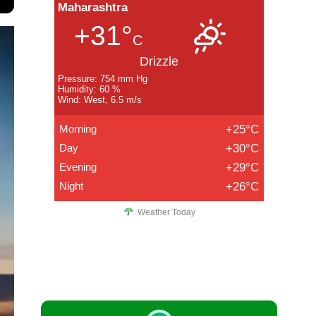
Maharashtra
+31°
C
Drizzle
Pressure: 754 mm Hg
Humidity: 60 %
Wind: West, 6.5 m/s
Morning
+25°C
Day
+30°C
Evening
+29°C
Night
+26°C
Weather Today