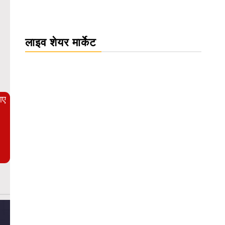
लाइव शेयर मार्केट
WordPress Carousel Trial Version
आए