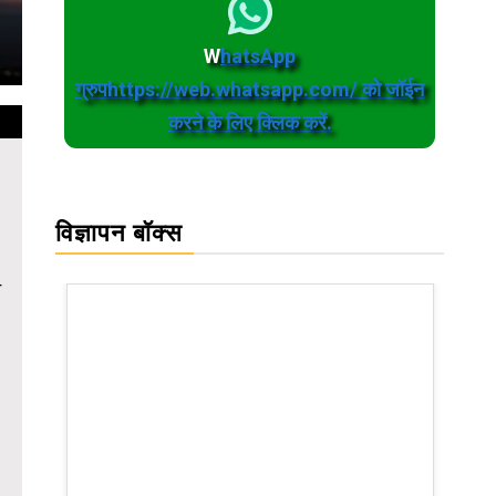
W
hatsApp
ग्रुपhttps://web.whatsapp.com/ को जॉईन
करने के लिए क्लिक करें.
विज्ञापन बॉक्स
े