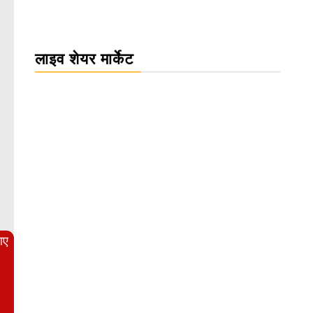
लाइव शेयर मार्केट
WordPress Carousel Trial Version
आए