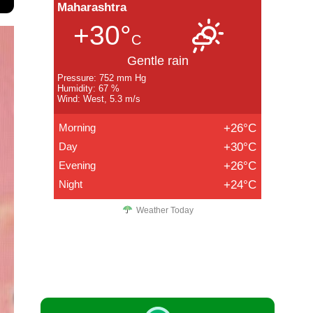
Maharashtra
+30°
C
Gentle rain
Pressure: 752 mm Hg
Humidity: 67 %
Wind: West, 5.3 m/s
Morning
+26°C
Day
+30°C
Evening
+26°C
Night
+24°C
Weather Today