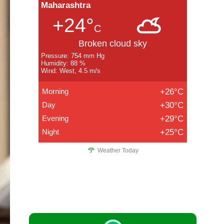
Maharashtra
+24°
C
Broken cloud sky
Pressure: 754 mm Hg
Humidity: 88 %
Wind: West, 4.5 m/s
Morning
+26°C
Day
+30°C
Evening
+29°C
Night
+25°C
Weather Today