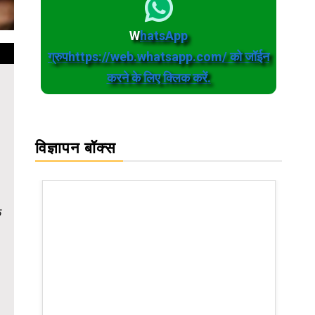
W
hatsApp
ग्रुपhttps://web.whatsapp.com/ को जॉईन
करने के लिए क्लिक करें.
विज्ञापन बॉक्स
े