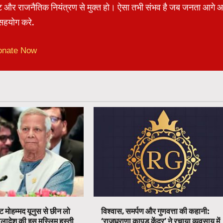
रेट और राजनैतिक नियंत्रण से मुक्त हो। ऐसा तभी संभव है जब जनता आगे 
हयोग करे.
onate Now
ट मोहम्मद यूनुस से छीन लो
विश्वास, समर्पण और गुणवत्ता की कहानी:
ग्लादेश की इस मुस्लिम हस्ती
‘राजघराणा कापड केंद्र’ ने रचाया व्यवसाय में