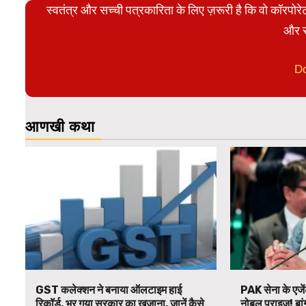
स्वतंत्र और सच्ची पत्रकारिता के लिए ज़रूरी है कि वो कॉरपो
और स
D
आणखी कथा
GST कलेक्शन ने बनाया ऑलटाइम हाई
PAK सेना के एजें
रिकॉर्ड, भर गया सरकार का खजाना, जानें कैसे
नोबल प्राइज! बां