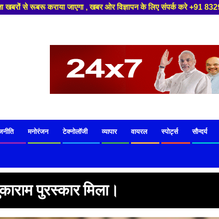
गा , खबर ओर विज्ञापन के लिए संपर्क करे +91 8329626839 ,हमारे यूट्यूब चैनल क
जनीति
मनोरंजन
टेक्नोलॉजी
व्यापार
वायरल
स्पोर्ट्स
सौन्दर्य
तुकाराम पुरस्कार मिला।