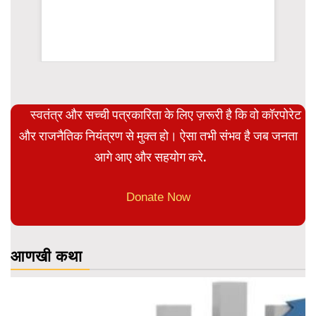
rsion
स्वतंत्र और सच्ची पत्रकारिता के लिए ज़रूरी है कि वो कॉरपोरेट
और राजनैतिक नियंत्रण से मुक्त हो। ऐसा तभी संभव है जब जनता
आगे आए और सहयोग करे.
Donate Now
आणखी कथा