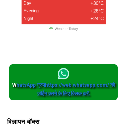
Day
+30°C
Evening
+26°C
Night
+24°C
Weather Today
W
hatsApp ग्रुपhttps://web.whatsapp.com/ को
जॉईन करने के लिए क्लिक करें.
विज्ञापन बॉक्स