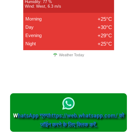
Humidity: 77 %
Wind: West, 6.3 m/s
Morning
+25°C
Day
+30°C
Evening
+29°C
Night
+25°C
Weather Today
W
hatsApp ग्रुपhttps://web.whatsapp.com/ को
जॉईन करने के लिए क्लिक करें.