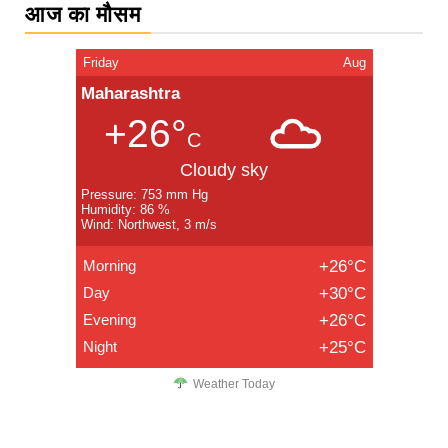
आज का मौसम
Friday
Aug
Maharashtra
+26°
C
Cloudy sky
Pressure: 753 mm Hg
Humidity: 86 %
Wind: Northwest, 3 m/s
Morning
+26°C
Day
+30°C
Evening
+26°C
Night
+25°C
Weather Today