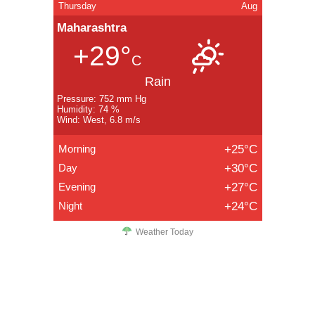
Thursday
Aug
Maharashtra
+29°
C
Rain
Pressure: 752 mm Hg
Humidity: 74 %
Wind: West, 6.8 m/s
Morning
+25°C
Day
+30°C
Evening
+27°C
Night
+24°C
Weather Today