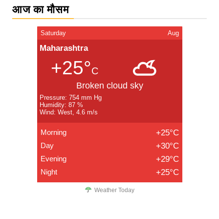
आज का मौसम
Saturday
Aug
Maharashtra
+25°
C
Broken cloud sky
Pressure: 754 mm Hg
Humidity: 87 %
Wind: West, 4.6 m/s
Morning
+25°C
Day
+30°C
Evening
+29°C
Night
+25°C
Weather Today