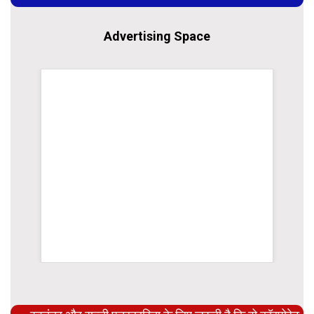
Advertising Space
rsion