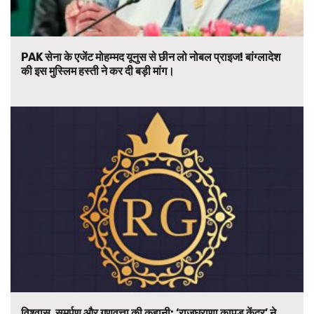
PAK सेना के एजेंट मोहम्मद यूनुस से छीन लो नोबल प्राइज! बांग्लादेश
की इस मुस्लिम हस्ती ने कर दी बड़ी मांग।
विश्वास, समर्पण और गुणवत्ता की कहानी: ‘राजघराणा कापड केंद्र’ ने