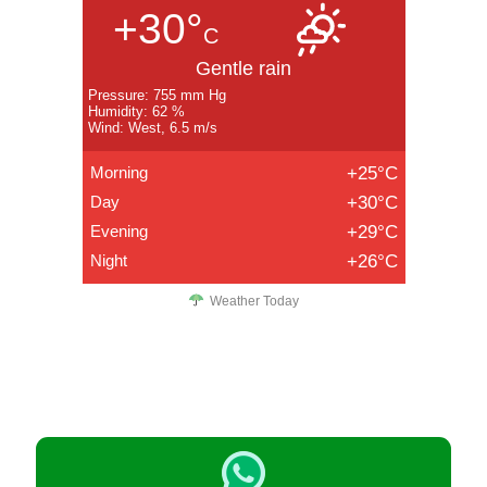
+30°
C
Gentle rain
Pressure: 755 mm Hg
Humidity: 62 %
Wind: West, 6.5 m/s
Morning
+25°C
Day
+30°C
Evening
+29°C
Night
+26°C
Weather Today