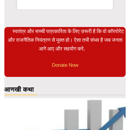
rsion
स्वतंत्र और सच्ची पत्रकारिता के लिए ज़रूरी है कि वो कॉरपोरेट
और राजनैतिक नियंत्रण से मुक्त हो। ऐसा तभी संभव है जब जनता
आगे आए और सहयोग करे.
Donate Now
आणखी कथा