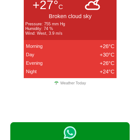
+27°
C
Broken cloud sky
Pressure: 755 mm Hg
Humidity: 74 %
Wind: West, 3.9 m/s
Morning
+26°C
Day
+30°C
Evening
+26°C
Night
+24°C
Weather Today