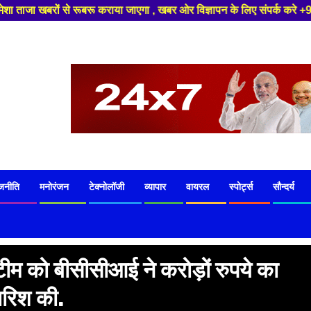
राया जाएगा , खबर ओर विज्ञापन के लिए संपर्क करे +91 8329626839 ,हमारे यूट्यू
जनीति
मनोरंजन
टेक्नोलॉजी
व्यापार
वायरल
स्पोर्ट्स
सौन्दर्य
टीम को बीसीसीआई ने करोड़ों रुपये का
बारिश की.