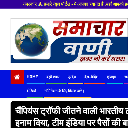
े न्यूज पोर्टल - मे आपका स्वागत हैं ,यहाँ आपको हमेशा ताजा खबरों से रूबरू क
Skip
to
content
HOME
बड़ी खबर
प्रदेश
देश-विदेश
क्राइम
रा
वीडियो
नॉमिनेशन के लिए क्लिक करे।
चैंपियंस ट्रॉफी जीतने वाली भारतीय 
इनाम दिया, टीम इंडिया पर पैसों की 