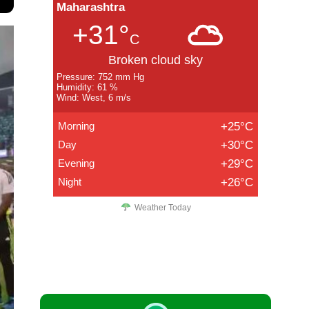
Maharashtra
+31°
C
Broken cloud sky
Pressure: 752 mm Hg
Humidity: 61 %
Wind: West, 6 m/s
Morning
+25°C
Day
+30°C
Evening
+29°C
Night
+26°C
Weather Today