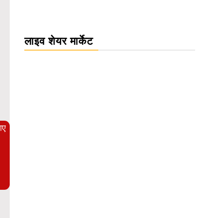
लाइव शेयर मार्केट
WordPress Carousel Trial Version
आए