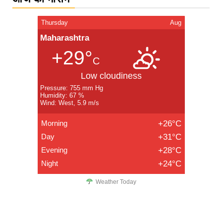
Thursday
Aug
Maharashtra
+29°
C
Low cloudiness
Pressure: 755 mm Hg
Humidity: 67 %
Wind: West, 5.9 m/s
Morning
+26°C
Day
+31°C
Evening
+28°C
Night
+24°C
Weather Today