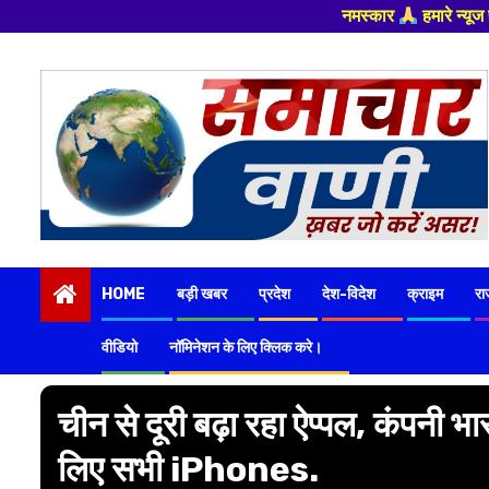
नमस्कार
हमारे न्यूज पोर्टल - मे आपका स्वागत
Skip
to
content
HOME
बड़ी खबर
प्रदेश
देश-विदेश
क्राइम
रा
वीडियो
नॉमिनेशन के लिए क्लिक करे।
चीन से दूरी बढ़ा रहा ऐप्पल, कंपनी भा
लिए सभी iPhones.