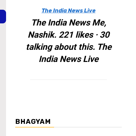
The India News Live
The India News Me,
Nashik. 221 likes · 30
talking about this. The
India News Live
BHAGYAM
WordPress Carousel Trial Version