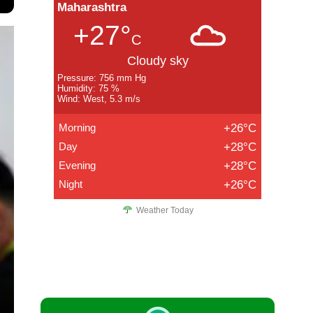
Maharashtra
+27°
C
Cloudy sky
Pressure: 756 mm Hg
Humidity: 75 %
Wind: West, 5.3 m/s
Morning
+26°C
Day
+28°C
Evening
+28°C
Night
+26°C
Weather Today