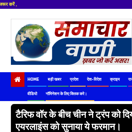
Skip
to
content
HOME
बड़ी खबर
प्रदेश
देश-विदेश
क्राइम
रा
वीडियो
नॉमिनेशन के लिए क्लिक करे।
टैरिफ वॉर के बीच चीन ने ट्रंप को 
एयरलाइंस को सुनाया ये फरमान।