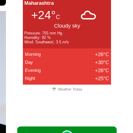
Maharashtra
+24°
C
Cloudy sky
Pressure: 755 mm Hg
Humidity: 92 %
Wind: Southwest, 3.5 m/s
Morning
+26°C
Day
+30°C
Evening
+26°C
Night
+25°C
Weather Today