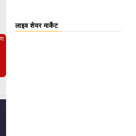
WordPress Carousel Trial Version
लाइव शेयर मार्केट
आए